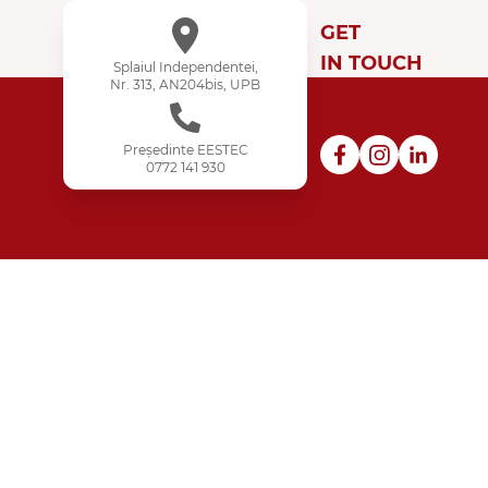
GET
IN TOUCH
Splaiul Independentei,
Nr. 313, AN204bis, UPB
Președinte EESTEC
0772 141 930